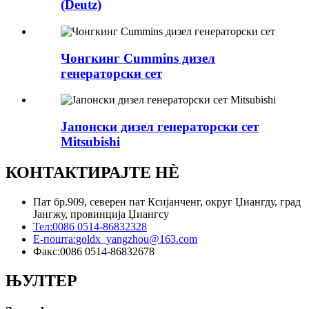
(Deutz)
Чонгкинг Cummins дизел
генераторски сет
Јапонски дизел генераторски сет
Mitsubishi
КОНТАКТИРАЈТЕ НÈ
Пат бр.909, северен пат Ксијанченг, округ Џиангду, град
Јангжу, провинција Џиангсу
Тел:
0086 0514-86832328
Е-пошта:
goldx_yangzhou@163.com
Факс:
0086 0514-86832678
ЊУЛТЕР