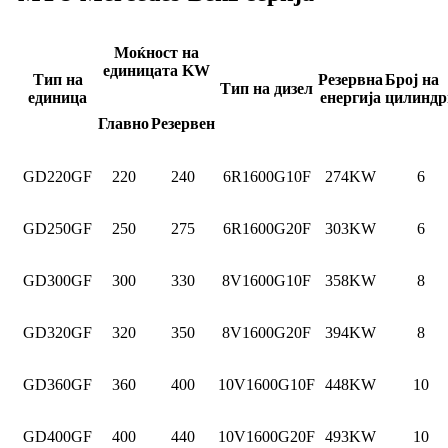
Моќност на
единицата KW
Тип на
Резервна
Број на
Тип на дизел
единица
енергија
цилиндр
Главно
Резервен
GD220GF
220
240
6R1600G10F
274KW
6
GD250GF
250
275
6R1600G20F
303KW
6
GD300GF
300
330
8V1600G10F
358KW
8
GD320GF
320
350
8V1600G20F
394KW
8
GD360GF
360
400
10V1600G10F
448KW
10
GD400GF
400
440
10V1600G20F
493KW
10