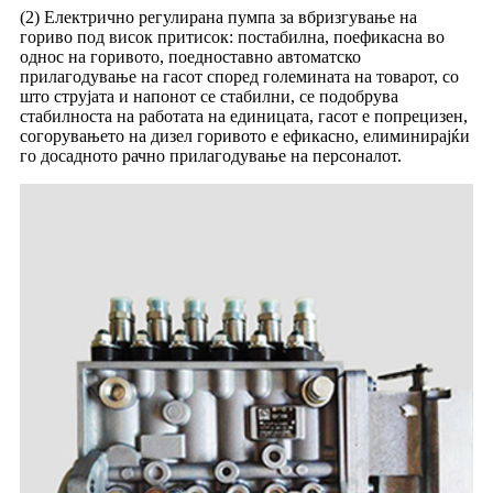
(2) Електрично регулирана пумпа за вбризгување на
гориво под висок притисок: постабилна, поефикасна во
однос на горивото, поедноставно автоматско
прилагодување на гасот според големината на товарот, со
што струјата и напонот се стабилни, се подобрува
стабилноста на работата на единицата, гасот е попрецизен,
согорувањето на дизел горивото е ефикасно, елиминирајќи
го досадното рачно прилагодување на персоналот.