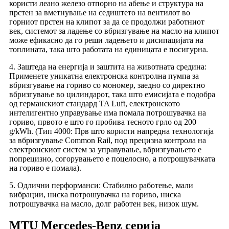
користи леано железо отпорно на абење и структура на
прстен за вметнување на седиштето на вентилот во
горниот прстен на клипот за да се продолжи работниот
век, системот за ладење со вбризгување на масло на клипот
може ефикасно да го реши ладењето и дисипацијата на
топлината, така што работата на единицата е посигурна.
4. Заштеда на енергија и заштита на животната средина:
Применете уникатна електронска контролна пумпа за
вбризгување на гориво со мономер, заедно со директно
вбризгување во цилиндарот, така што емисијата е подобра
од германскиот стандард TA Luft, електронското
интелигентно управување има помала потрошувачка на
гориво, првото е што го пробива тесното грло од 200
g/kWh. (Тип 4000: Прв што користи напредна технологија
за вбризгување Common Rail, под прецизна контрола на
електронскиот систем за управување, вбризгувањето е
попрецизно, согорувањето е поцелосно, а потрошувачката
на гориво е помала).
5. Одлични перформанси: Стабилно работење, мали
вибрации, ниска потрошувачка на гориво, ниска
потрошувачка на масло, долг работен век, низок шум.
MTU Mercedes-Benz серија