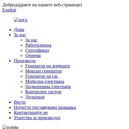
Добредојдовте на нашите веб-страници!
English
Дома
За нас
За нас
Работилница
Сертификат
Опрема
Производи
Генератор на земјиште
Морски генератор
Генератор на гас
Мобилна електрана
Надворешна електрана
Контролен систем
Додатоци
Вести
Најчесто поставувани прашања
Контактирајте не
Упатства за производот