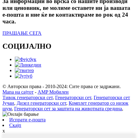
За информации во врска со нашите производи
или ценовник, ве молиме оставете ни ја вашата
е-пошта и ние ќе ве контактираме во рок од 24
часа.
ПРАШАЊЕ СЕГА
СОЦИЈАЛНО
© Авторски права - 2010-2024: Сите права се задржани.
Мапа на сајтот
-
AMP Мобилен
Тивок генераторски сет
,
Генераторски сет
,
Генераторски сет
Јучаи
,
Дизел генераторски сет
,
Комплет генератор со низок
шум
,
Генераторски сет за заштита на животната средина
,
Испрати е-пошта
Скајп
x