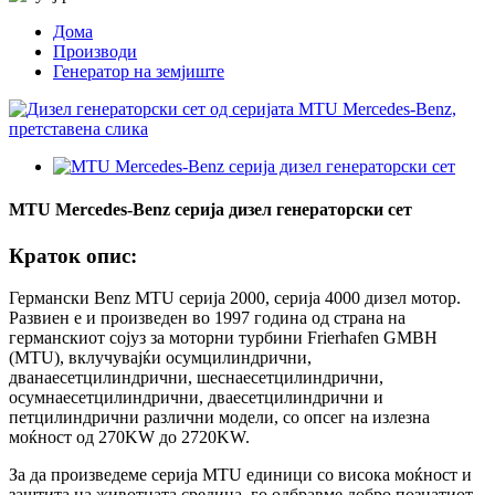
Дома
Производи
Генератор на земјиште
MTU Mercedes-Benz серија дизел генераторски сет
Краток опис:
Германски Benz MTU серија 2000, серија 4000 дизел мотор.
Развиен е и произведен во 1997 година од страна на
германскиот сојуз за моторни турбини Frierhafen GMBH
(MTU), вклучувајќи осумцилиндрични,
дванаесетцилиндрични, шеснаесетцилиндрични,
осумнаесетцилиндрични, дваесетцилиндрични и
петцилиндрични различни модели, со опсег на излезна
моќност од 270KW до 2720KW.
За да произведеме серија MTU единици со висока моќност и
заштита на животната средина, го одбравме добро познатиот