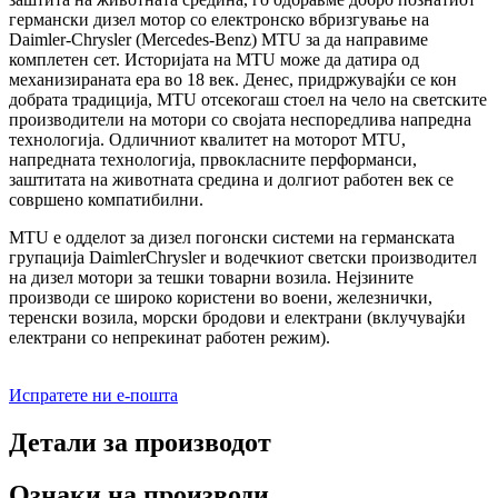
германски дизел мотор со електронско вбризгување на
Daimler-Chrysler (Mercedes-Benz) MTU за да направиме
комплетен сет. Историјата на MTU може да датира од
механизираната ера во 18 век. Денес, придржувајќи се кон
добрата традиција, MTU отсекогаш стоел на чело на светските
производители на мотори со својата неспоредлива напредна
технологија. Одличниот квалитет на моторот MTU,
напредната технологија, првокласните перформанси,
заштитата на животната средина и долгиот работен век се
совршено компатибилни.
MTU е одделот за дизел погонски системи на германската
групација DaimlerChrysler и водечкиот светски производител
на дизел мотори за тешки товарни возила. Нејзините
производи се широко користени во воени, железнички,
теренски возила, морски бродови и електрани (вклучувајќи
електрани со непрекинат работен режим).
Испратете ни е-пошта
Детали за производот
Ознаки на производи