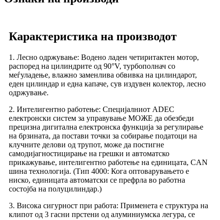
Карактеристика на производот
1. Лесно одржување: Водено ладен четиритактен мотор,
распоред на цилиндрите од 90°V, турбополнач со
меѓуладење, влажно заменлива обвивка на цилиндарот,
еден цилиндар и една капаче, сув издувен колектор, лесно
одржување.
2. Интелигентно работење: Специјалниот ADEC
електронски систем за управување МОЖЕ да обезбеди
прецизна дигитална електронска функција за регулирање
на брзината, да постави точки за собирање податоци на
клучните делови од трупот, може да постигне
самодијагностицирање на грешки и автоматско
прикажување, интелигентно работење на единицата, CAN
шина технологија. (Тип 4000: Кога оптоварувањето е
ниско, единицата автоматски се префрла во работна
состојба на полуцилиндар.)
3. Висока сигурност при работа: Применета е структура на
клипот од 3 гасни прстени од алуминиумска легура, се