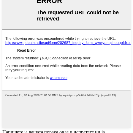
Напишете ја вашата порака овде и испратете ни ја