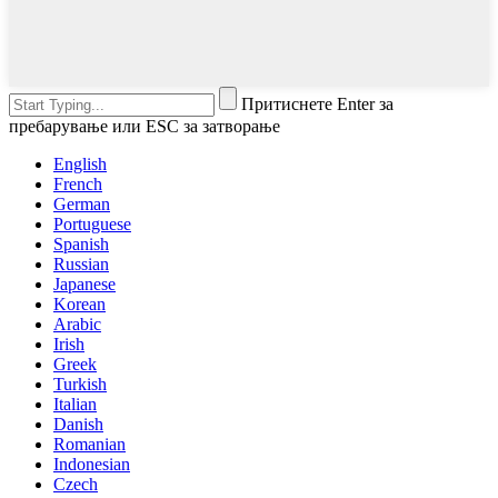
Притиснете Enter за
пребарување или ESC за затворање
English
French
German
Portuguese
Spanish
Russian
Japanese
Korean
Arabic
Irish
Greek
Turkish
Italian
Danish
Romanian
Indonesian
Czech