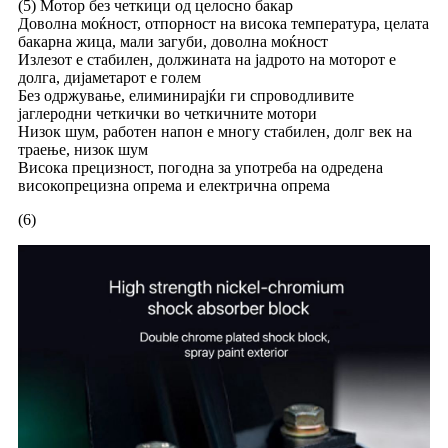
(5) Мотор без четкици од целосно бакар
Доволна моќност, отпорност на висока температура, целата
бакарна жица, мали загуби, доволна моќност
Излезот е стабилен, должината на јадрото на моторот е
долга, дијаметарот е голем
Без одржување, елиминирајќи ги спроводливите
јаглеродни четкички во четкичните мотори
Низок шум, работен напон е многу стабилен, долг век на
траење, низок шум
Висока прецизност, погодна за употреба на одредена
високопрецизна опрема и електрична опрема
(6)