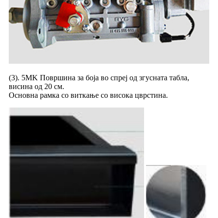
(3). 5MK Површина за боја во спреј од згусната табла,
висина од 20 см.
Основна рамка со виткање со висока цврстина.